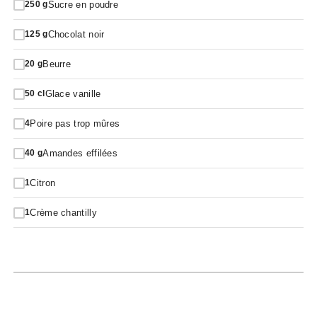
Sucre en poudre
250
g
Chocolat noir
125
g
Beurre
20
g
Glace vanille
50
cl
Poire pas trop mûres
4
Amandes effilées
40
g
Citron
1
Crème chantilly
1