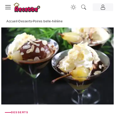
Accueil
›
Desserts
›
Poires belle-hélène
DESSERTS