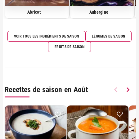
Abricot
Aubergine
GÂTEAU
VOIR TOUS LES INGRÉDIENTS DE SAISON
LÉGUMES DE SAISON
15 recettes de gâteau à l’ananas faciles et
FRUITS DE SAISON
moelleuses
Le gâteau à l’ananas est un grand classique de la
pâtisserie maison, apprécié pour son équilibre
parfait entre douceur et fraîcheur fruitée. Qu’il soit
renversé, caramélisé, moelleux ou encore revisité
avec du yaourt ou de la noix de coco, ce
Recettes de saison en Août