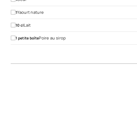
Yaourt nature
1
Lait
10
cl
Poire au sirop
1
petite boîte