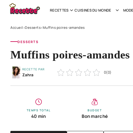
RECETTES
CUISINES DU MONDE
MODE
Accueil
Desserts
Muffins poires-amandes
›
›
DESSERTS
Muffins poires-amandes
RECETTE PAR
0
(
0
)
Zahra
TEMPS TOTAL
BUDGET
40 min
Bon marché