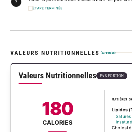
7
ÉTAPE TERMINÉE
VALEURS NUTRITIONNELLES
(par portion)
Valeurs Nutritionnelles
PAR PORTION
MATIÈRES G
180
Lipides (
Saturés
CALORIES
Insatur
Cholesté