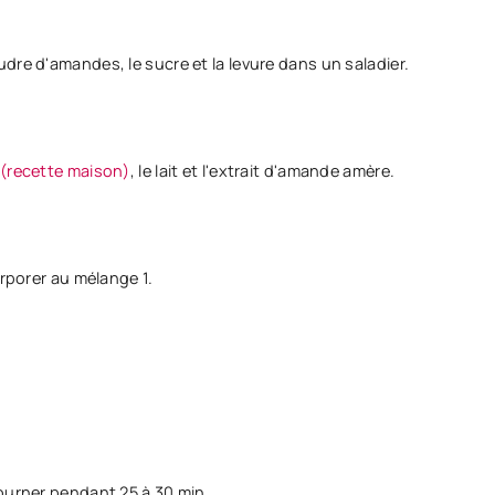
dre d'amandes, le sucre et la levure dans un saladier.
 (recette maison)
, le lait et l'extrait d'amande amère.
orporer au mélange 1.
ourner pendant 25 à 30 min.