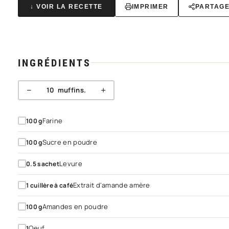
↓ VOIR LA RECETTE
IMPRIMER
PARTAG
INGRÉDIENTS
−
+
10
muffins.
Farine
100
g
Sucre en poudre
100
g
Levure
0.5
sachet
Extrait d'amande amère
1
cuillère à café
Amandes en poudre
100
g
Oeuf
1