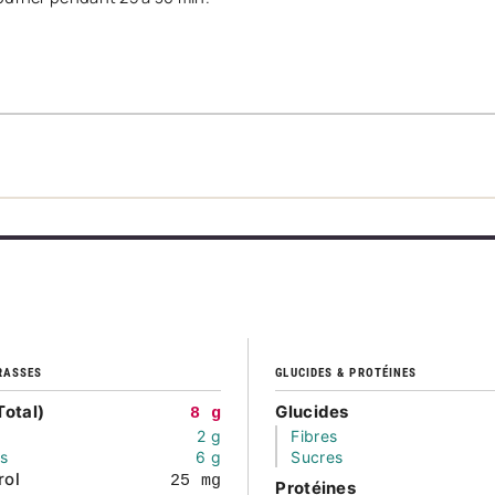
RASSES
GLUCIDES & PROTÉINES
Total)
Glucides
8 g
2 g
Fibres
és
6 g
Sucres
rol
25 mg
Protéines