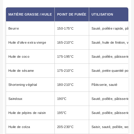
MATIÈRE GRASSE / HUILE
POINT DE FUMÉE
UTILISATION
Beurre
150-175°C
Sauté, poêlée rapide, pâtiss
Huile d'olive extra vierge
165-210°C
Sauté, huile de finition, vin
Huile de coco
175-195°C
Sauté, poêlée, pâtisserie, r
Huile de sésame
175-210°C
Sauté, petite quantité pour
Shortening végétal
180-210°C
Pâtisserie, sauté
Saindoux
190°C
Sauté, poêlée, pâtisserie, rô
Huile de pépins de raisin
195°C
Sauté, poêlée, pâtisserie, r
Huile de colza
205-230°C
Saisir, sauté, poêlée, wok, pâ