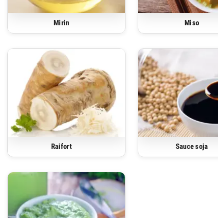
Mirin
Miso
Raifort
Sauce soja