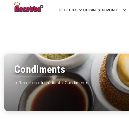
RECETTES
CUISINES DU MONDE
Condiments
»
Recettes
»
Ingrédient
»
Condiments