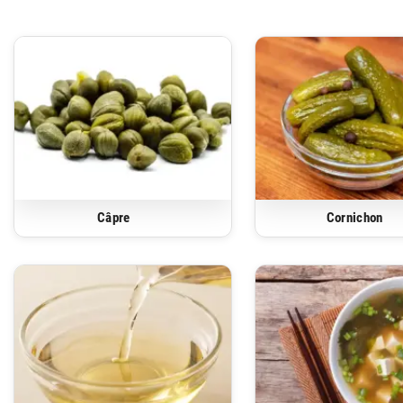
Câpre
Cornichon