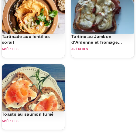
Tartinade aux lentilles
Tartine au Jambon
corail
d'Ardenne et fromage
d'Orval
APÉRITIFS
APÉRITIFS
Toasts au saumon fumé
APÉRITIFS