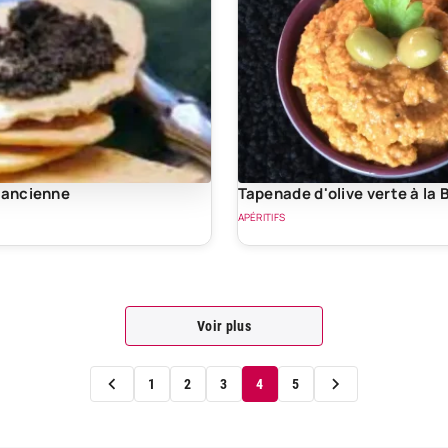
'ancienne
Tapenade d'olive verte à la
APÉRITIFS
Voir plus
1
2
3
4
5