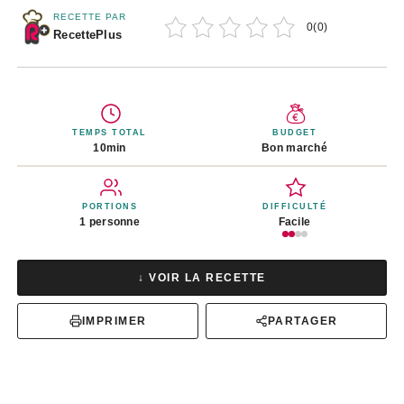
RECETTE PAR
0
(
0
)
RecettePlus
TEMPS TOTAL
BUDGET
10min
Bon marché
PORTIONS
DIFFICULTÉ
1 personne
Facile
↓ VOIR LA RECETTE
IMPRIMER
PARTAGER