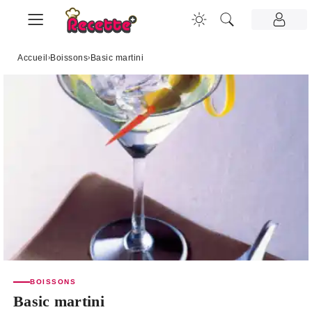
Accueil
›
Boissons
›
Basic martini
BOISSONS
Basic martini