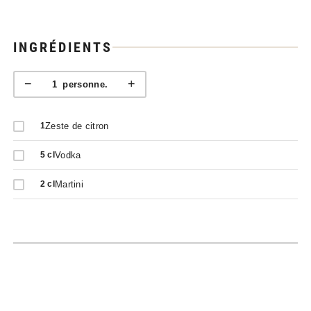
INGRÉDIENTS
−
+
1
personne.
Zeste de citron
1
Vodka
5
cl
Martini
2
cl