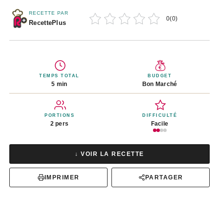
RECETTE PAR
0
(
0
)
RecettePlus
TEMPS TOTAL
BUDGET
5 min
Bon Marché
PORTIONS
DIFFICULTÉ
2 pers
Facile
↓ VOIR LA RECETTE
IMPRIMER
PARTAGER