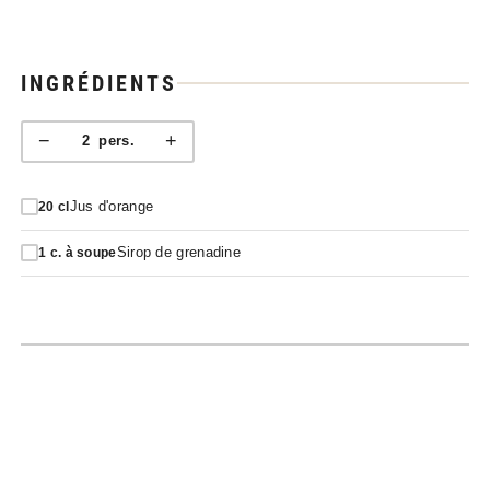
INGRÉDIENTS
−
+
2
pers.
Jus d'orange
20
cl
Sirop de grenadine
1
c. à soupe