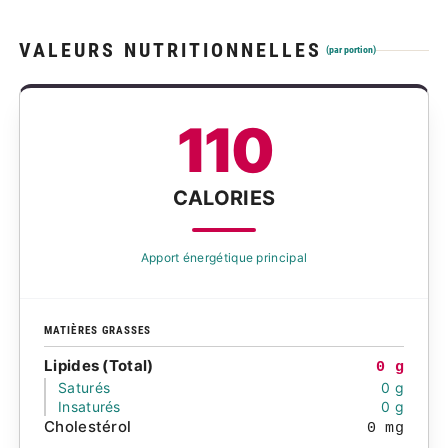
VALEURS NUTRITIONNELLES
(par portion)
110
CALORIES
Apport énergétique principal
MATIÈRES GRASSES
Lipides (Total)
0 g
Saturés
0 g
Insaturés
0 g
Cholestérol
0 mg