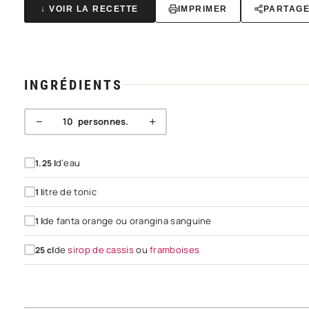
↓ VOIR LA RECETTE
IMPRIMER
PARTAG
INGRÉDIENTS
−
+
10
personnes.
d'eau
1.25
l
itre de tonic
1
l
de fanta orange ou orangina sanguine
1
l
de
sirop de cassis
ou
framboises
25
cl