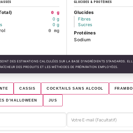
RASSES
GLUCIDES & PROTÉINES
Total)
Glucides
0 g
0 g
Fibres
és
0 g
Sucres
rol
0 mg
Protéines
Sodium
SONT DES ESTIMATIONS CALCULÉES SUR LA BASE D'INGRÉDIENTS STANDARDS. EL
FRAÎCHEUR DES PRODUITS ET LES MÉTHODES DE PRÉPARATION EMPLOYÉES.
ANTE
CASSIS
COCKTAILS SANS ALCOOL
FRAMBO
ES D'HALLOWEEN
JUS