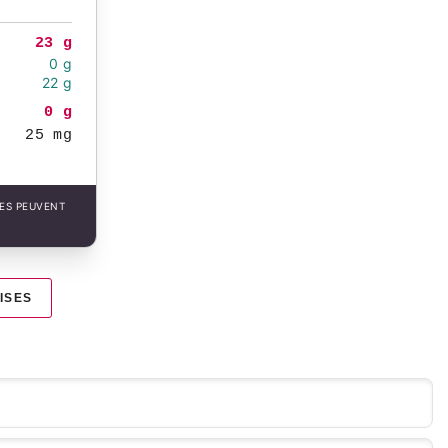
23 g
0 g
22 g
0 g
25 mg
LES PEUVENT
ISES