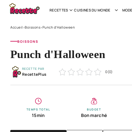
RECETTES
CUISINES DU MONDE
MODE
Accueil
Boissons
Punch d'Halloween
›
›
BOISSONS
Punch d'Halloween
RECETTE PAR
0
(
0
)
RecettePlus
TEMPS TOTAL
BUDGET
15min
Bon marché