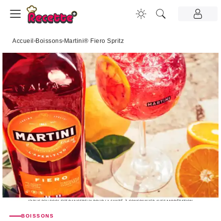
Accueil
›
Boissons
›
Martini® Fiero Spritz
BOISSONS