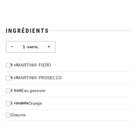
INGRÉDIENTS
−
+
1
verre.
MARTINI® FIERO
5
cl
MARTINI® PROSECCO
5
cl
Eau gazeuse
1
trait
Orange
1
rondelle
Glaçons