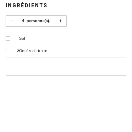
INGRÉDIENTS
−
+
4
personne(s).
Sel
Oeuf s de truite
2