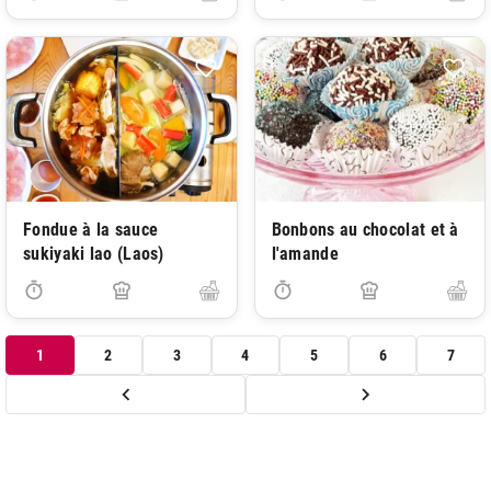
Fondue à la sauce
Bonbons au chocolat et à
sukiyaki lao (Laos)
l'amande
1
2
3
4
5
6
7