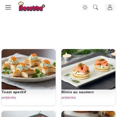
Toast aperitif
Blinis au saumon
APÉRITIFS
APÉRITIFS