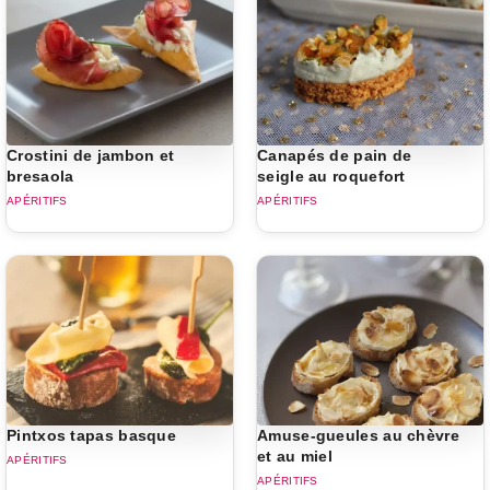
Crostini de jambon et
Canapés de pain de
bresaola
seigle au roquefort
APÉRITIFS
APÉRITIFS
Pintxos tapas basque
Amuse-gueules au chèvre
et au miel
APÉRITIFS
APÉRITIFS