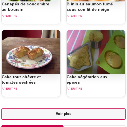
Canapés de concombre
Blinis au saumon fumé
au boursin
sous son lit de neige
APÉRITIFS
APÉRITIFS
Cake tout chèvre et
Cake végétarien aux
tomates séchées
épices
APÉRITIFS
APÉRITIFS
Voir plus