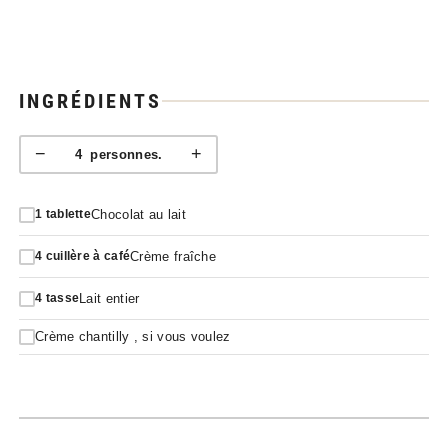
INGRÉDIENTS
−
+
4
personnes.
Chocolat au lait
1
tablette
Crème fraîche
4
cuillère à café
Lait entier
4
tasse
Crème chantilly , si vous voulez