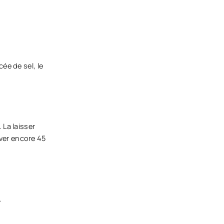
cée de sel, le
 La laisser
ever encore 45
.