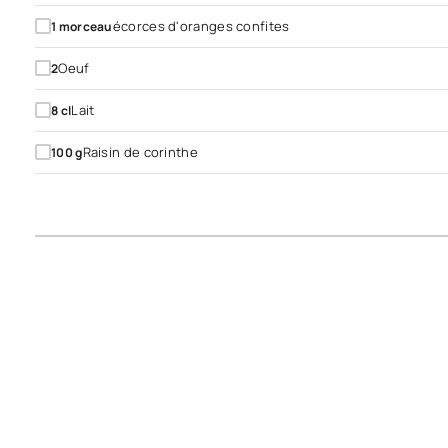
écorces d'oranges confites
1
morceau
Oeuf
2
Lait
8
cl
Raisin de corinthe
100
g