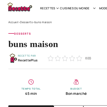
RECETTES
CUISINES DU MONDE
MODE
Accueil
Desserts
buns maison
›
›
DESSERTS
buns maison
RECETTE PAR
0
(
0
)
RecettePlus
TEMPS TOTAL
BUDGET
45 min
Bon marché