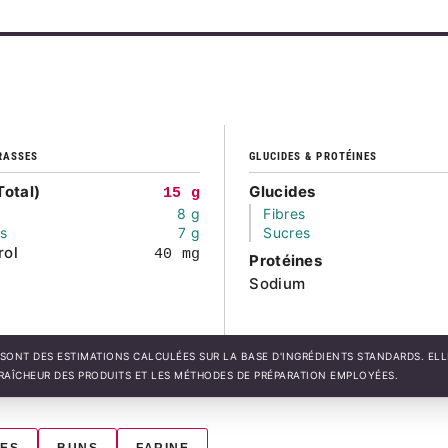
RASSES
GLUCIDES & PROTÉINES
Total)
Glucides
15 g
8 g
Fibres
és
7 g
Sucres
rol
40 mg
Protéines
Sodium
SONT DES ESTIMATIONS CALCULÉES SUR LA BASE D'INGRÉDIENTS STANDARDS. EL
FRAÎCHEUR DES PRODUITS ET LES MÉTHODES DE PRÉPARATION EMPLOYÉES.