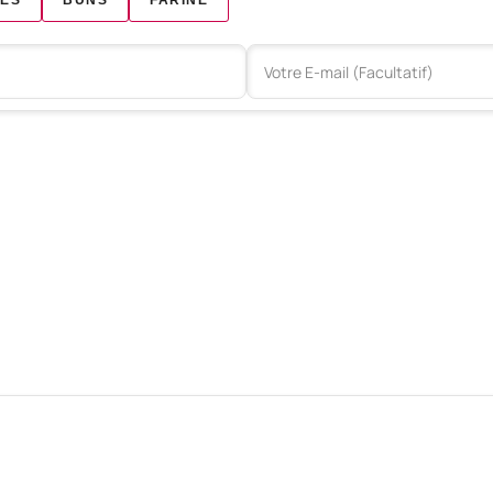
ES
BUNS
FARINE