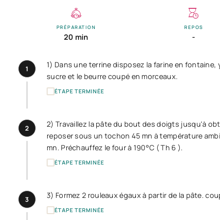
PRÉPARATION
REPOS
20 min
-
1) Dans une terrine disposez la farine en fontaine, y
1
sucre et le beurre coupé en morceaux.
ÉTAPE TERMINÉE
2) Travaillez la pâte du bout des doigts jusqu'à obte
2
reposer sous un tochon 45 mn à température ambiante
mn. Préchauffez le four à 190°C ( Th 6 ).
ÉTAPE TERMINÉE
3) Formez 2 rouleaux égaux à partir de la pâte. co
3
ÉTAPE TERMINÉE