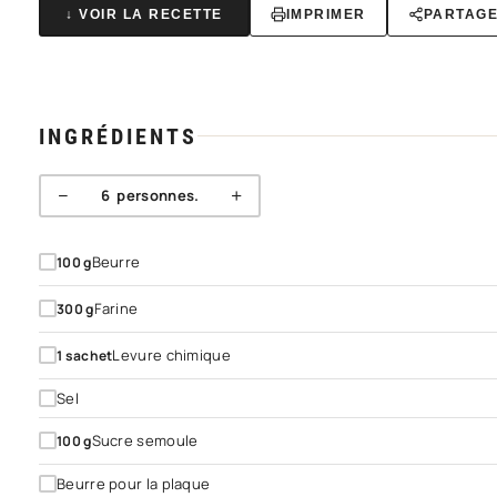
↓ VOIR LA RECETTE
IMPRIMER
PARTAG
INGRÉDIENTS
−
+
6
personnes.
Beurre
100
g
Farine
300
g
Levure chimique
1
sachet
Sel
Sucre semoule
100
g
Beurre pour la plaque