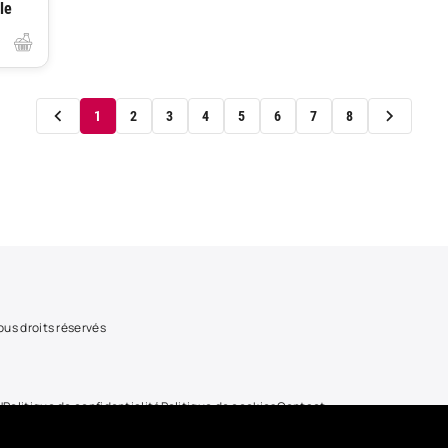
le
1
2
3
4
5
6
7
8
us droits réservés
U
Politique de confidentialité
Politique de cookies
Contact