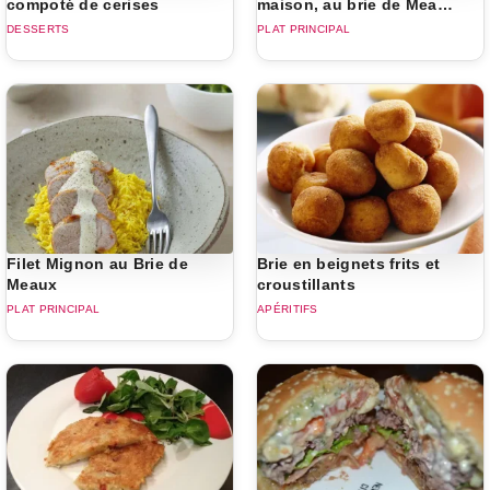
compoté de cerises
maison, au brie de Meaux,
et patates douces
DESSERTS
PLAT PRINCIPAL
sautées
Filet Mignon au Brie de
Brie en beignets frits et
Meaux
croustillants
PLAT PRINCIPAL
APÉRITIFS