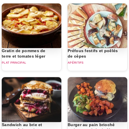
Gratin de pommes de
Préfous festifs et poêlés
terre et tomates léger
de cèpes
PLAT PRINCIPAL
APÉRITIFS
Sandwich au brie et
Burger au pain brioché