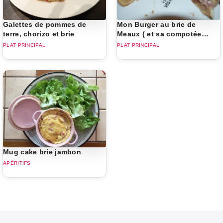
Galettes de pommes de
Mon Burger au brie de
terre, chorizo et brie
Meaux ( et sa compotée
d'oignon parmesane )
PLAT PRINCIPAL
PLAT PRINCIPAL
Mug cake brie jambon
APÉRITIFS