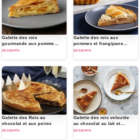
Galette des rois
Galette des rois aux
gourmande aux pommes
pommes et frangipane
et kiwis caramélisés
fondante
DESSERTS
DESSERTS
Galette des Rois au
Galette des rois veloutée
chocolat et aux poires
au chocolat au lait et
fruits de la passion
DESSERTS
DESSERTS