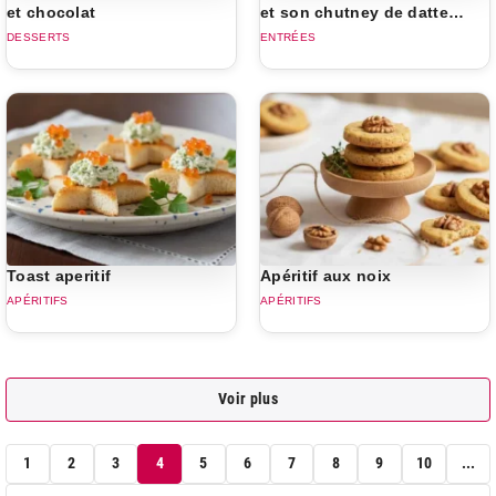
et chocolat
et son chutney de dattes
aux fruits secs
DESSERTS
ENTRÉES
Toast aperitif
Apéritif aux noix
APÉRITIFS
APÉRITIFS
Voir plus
1
2
3
4
5
6
7
8
9
10
...