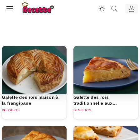
Galette des rois maison à
Galette des rois
la frangipane
traditionnelle aux
pommes et frangipane
DESSERTS
DESSERTS