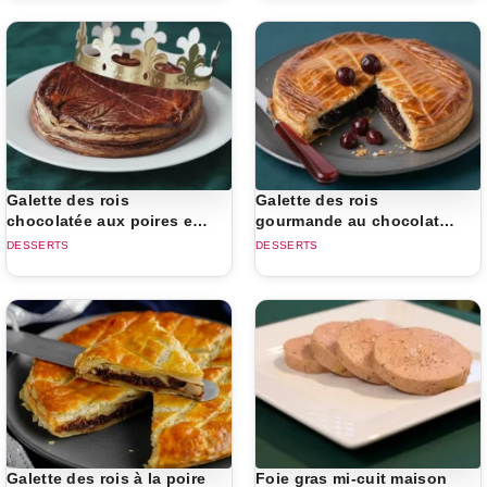
Galette des rois
Galette des rois
chocolatée aux poires et
gourmande au chocolat
amandes
et aux cerises
DESSERTS
DESSERTS
Galette des rois à la poire
Foie gras mi-cuit maison