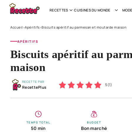
RECETTES
CUISINES DU MONDE
MODE
Accueil
Apéritifs
Biscuits apéritif au parmesan et moutarde maison
›
›
APÉRITIFS
Biscuits apéritif au par
maison
RECETTE PAR
5
(
1
)
RecettePlus
TEMPS TOTAL
BUDGET
50 min
Bon marché