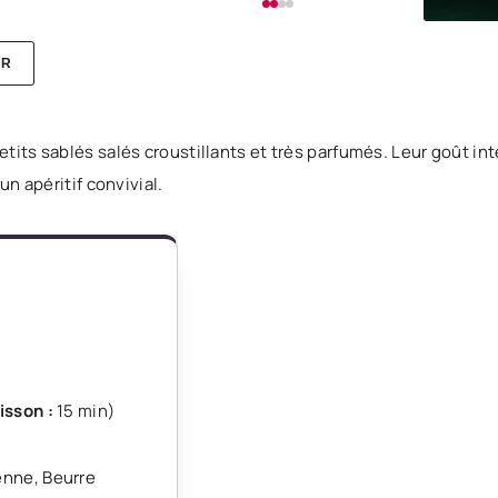
ER
tits sablés salés croustillants et très parfumés. Leur goût int
un apéritif convivial.
isson :
15 min
)
ienne
,
Beurre