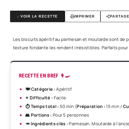
↓ VOIR LA RECETTE
IMPRIMER
PARTAG
Les biscuits apéritif au parmesan et moutarde sont de pe
texture fondante les rendent irrésistibles. Parfaits pour 
RECETTE EN BREF 👨‍🍳
🍽️ Catégorie :
Apéritif
⭐ Difficulté :
Facile
⏱️ Temps total :
50 min
(
Préparation :
15 min
/
Cu
👥 Portions :
Pour
5 personnes
🥕 Ingrédients clés :
Parmesan
,
Moutarde à l'anc