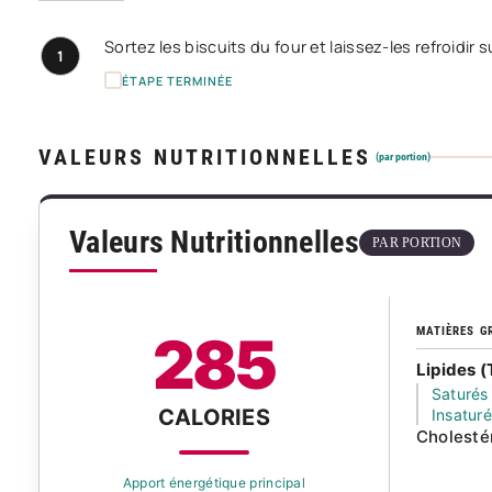
Sortez les biscuits du four et laissez-les refroidir 
1
ÉTAPE TERMINÉE
VALEURS NUTRITIONNELLES
(par portion)
Valeurs Nutritionnelles
PAR PORTION
MATIÈRES G
285
Lipides (
Saturés
CALORIES
Insatur
Cholesté
Apport énergétique principal