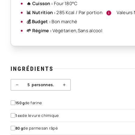
🔥 Cuisson :
Four 180°C
📊 Nutrition :
285 Kcal / Par portion
Valeurs 
i
💰 Budget :
Bon marché
🌱 Régime :
Végétarien
,
Sans alcool
INGRÉDIENTS
−
+
5
personnes.
de farine
150
g
de levure chimique
1
cc
de parmesan râpé
80
g