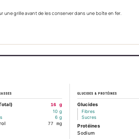
sur une grille avant de les conserver dans une boîte en fer.
RASSES
GLUCIDES & PROTÉINES
Total)
Glucides
16 g
10 g
Fibres
és
6 g
Sucres
rol
77 mg
Protéines
Sodium