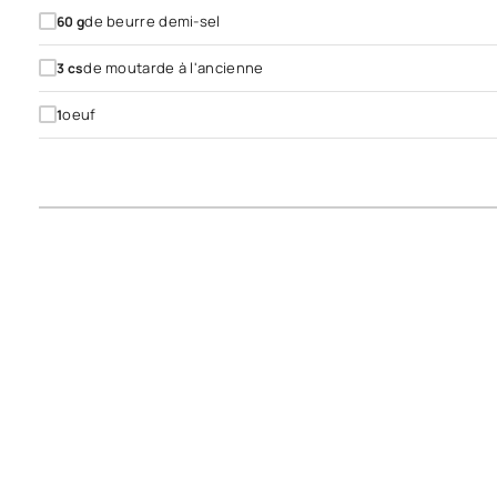
de beurre demi-sel
60
g
de moutarde à l'ancienne
3
cs
oeuf
1