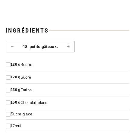
INGRÉDIENTS
−
+
40
petits gâteaux.
Beurre
120
g
Sucre
120
g
Farine
230
g
Chocolat blanc
150
g
Sucre glace
Oeuf
2