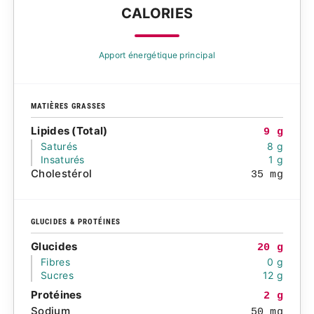
CALORIES
Apport énergétique principal
MATIÈRES GRASSES
Lipides (Total)
9 g
Saturés
8 g
Insaturés
1 g
Cholestérol
35 mg
GLUCIDES & PROTÉINES
Glucides
20 g
Fibres
0 g
Sucres
12 g
Protéines
2 g
Sodium
50 mg