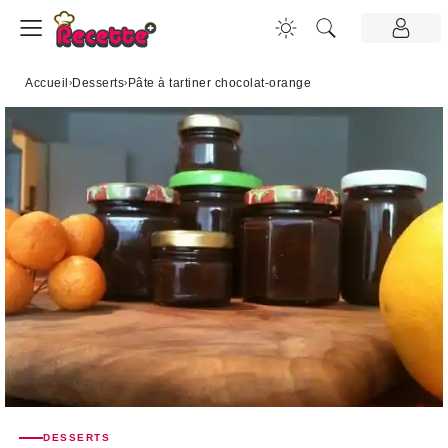
Accueil
›
Desserts
›
Pâte à tartiner chocolat-orange
DESSERTS