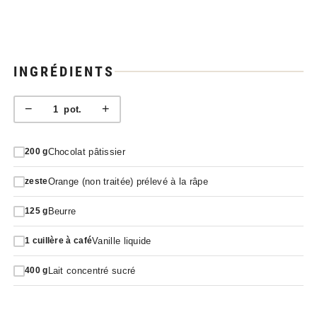
INGRÉDIENTS
−
+
1
pot.
Chocolat pâtissier
200
g
Orange (non traitée) prélevé à la râpe
zeste
Beurre
125
g
Vanille liquide
1
cuillère à café
Lait concentré sucré
400
g