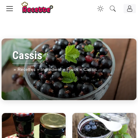
Cassis
»
Recettes
»
Ingrédient
»
Fruits
»
Cassis