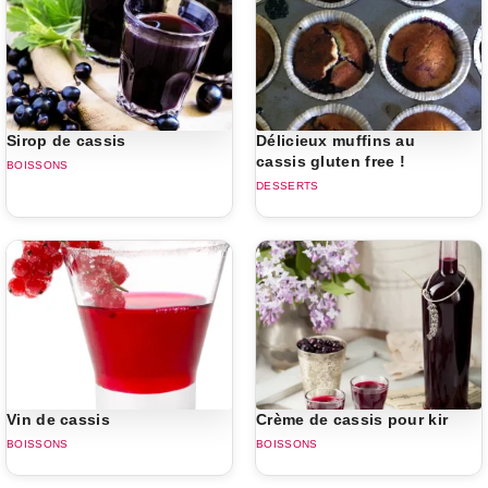
Sirop de cassis
Délicieux muffins au
cassis gluten free !
BOISSONS
DESSERTS
Vin de cassis
Crème de cassis pour kir
BOISSONS
BOISSONS