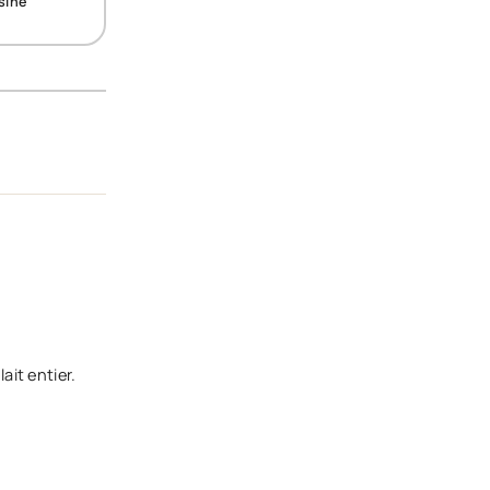
sine
ait entier.