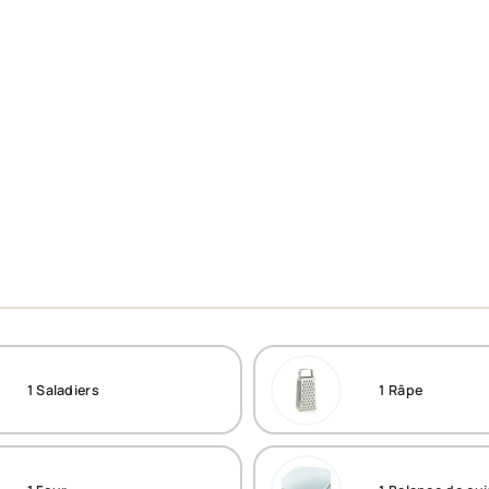
1
Saladiers
1
Râpe