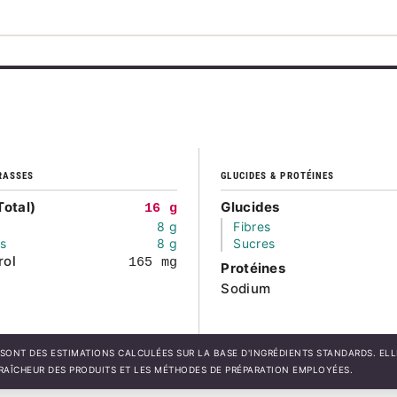
RASSES
GLUCIDES & PROTÉINES
Total)
Glucides
16 g
8 g
Fibres
és
8 g
Sucres
rol
165 mg
Protéines
Sodium
SONT DES ESTIMATIONS CALCULÉES SUR LA BASE D'INGRÉDIENTS STANDARDS. EL
FRAÎCHEUR DES PRODUITS ET LES MÉTHODES DE PRÉPARATION EMPLOYÉES.