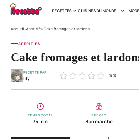
RECETTES
CUISINES DU MONDE
MODE
Accueil
Apéritifs
Cake fromages et lardons
›
›
APÉRITIFS
Cake fromages et lardon
RECETTE PAR
0
(
0
)
lily
TEMPS TOTAL
BUDGET
75 min
Bon marché