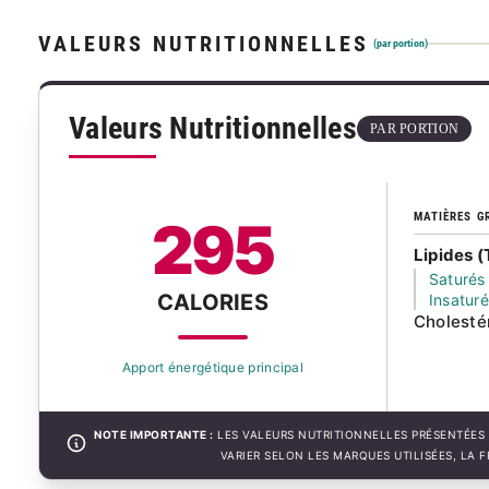
VALEURS NUTRITIONNELLES
(par portion)
Valeurs Nutritionnelles
PAR PORTION
MATIÈRES G
295
Lipides (
Saturés
CALORIES
Insatur
Cholesté
Apport énergétique principal
NOTE IMPORTANTE :
LES VALEURS NUTRITIONNELLES PRÉSENTÉES 
VARIER SELON LES MARQUES UTILISÉES, LA 