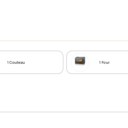
1
Couteau
1
Four