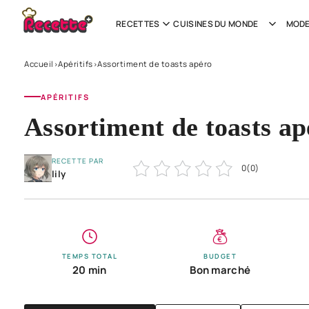
RECETTES
CUISINES DU MONDE
MODE
Accueil
Apéritifs
Assortiment de toasts apéro
›
›
APÉRITIFS
Assortiment de toasts ap
RECETTE PAR
0
(
0
)
lily
TEMPS TOTAL
BUDGET
20 min
Bon marché