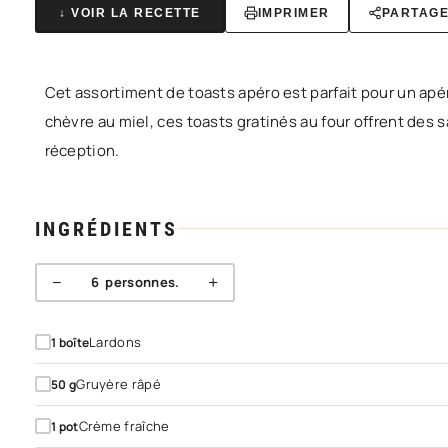
↓ VOIR LA RECETTE
IMPRIMER
PARTAG
Cet assortiment de toasts apéro est parfait pour un apér
chèvre au miel, ces toasts gratinés au four offrent des
réception.
INGRÉDIENTS
−
+
6
personnes.
Lardons
1
boîte
Gruyère râpé
50
g
Crème fraîche
1
pot