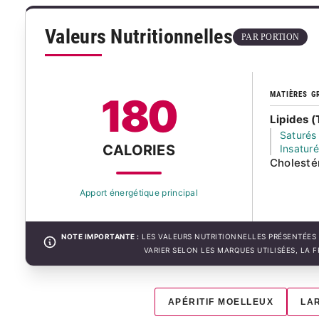
Valeurs Nutritionnelles
PAR PORTION
MATIÈRES G
180
Lipides (
Saturés
CALORIES
Insatur
Cholesté
Apport énergétique principal
NOTE IMPORTANTE :
LES VALEURS NUTRITIONNELLES PRÉSENTÉES 
VARIER SELON LES MARQUES UTILISÉES, LA 
APÉRITIF MOELLEUX
LA