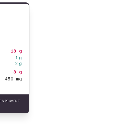
18 g
1 g
2 g
8 g
450 mg
LES PEUVENT