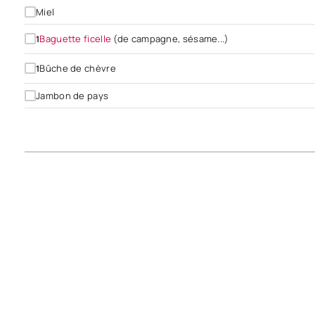
Miel
Baguette ficelle
(de campagne, sésame...)
1
Bûche de chèvre
1
Jambon de pays