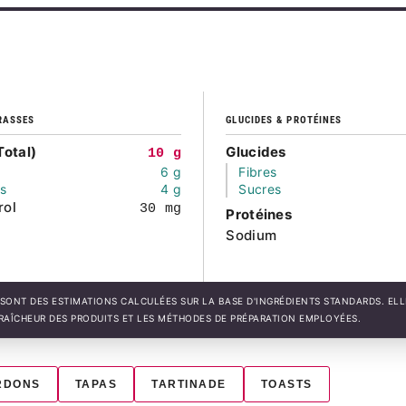
RASSES
GLUCIDES & PROTÉINES
Total)
Glucides
10 g
6 g
Fibres
és
4 g
Sucres
rol
30 mg
Protéines
Sodium
SONT DES ESTIMATIONS CALCULÉES SUR LA BASE D'INGRÉDIENTS STANDARDS. EL
FRAÎCHEUR DES PRODUITS ET LES MÉTHODES DE PRÉPARATION EMPLOYÉES.
RDONS
TAPAS
TARTINADE
TOASTS