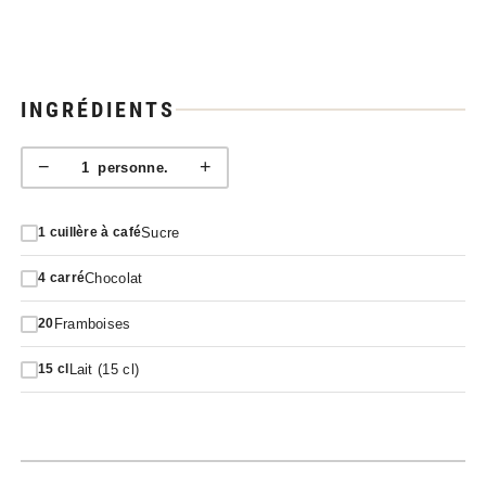
INGRÉDIENTS
−
+
1
personne.
Sucre
1
cuillère à café
Chocolat
4
carré
Framboises
20
Lait (15 cl)
15
cl