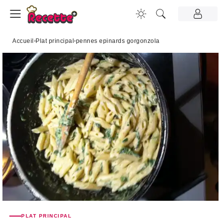
Accueil
›
Plat principal
›
pennes epinards gorgonzola
PLAT PRINCIPAL