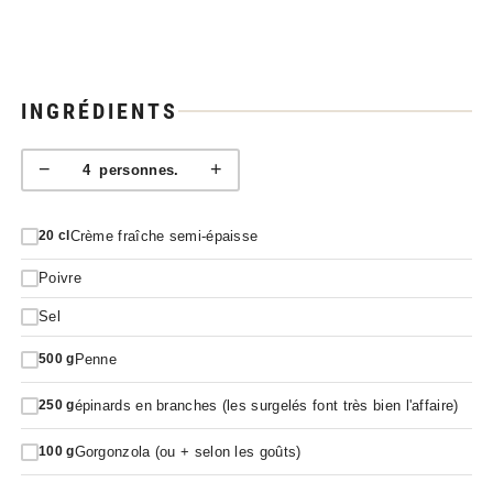
INGRÉDIENTS
−
+
4
personnes.
Crème fraîche semi-épaisse
20
cl
Poivre
Sel
Penne
500
g
épinards en branches (les surgelés font très bien l'affaire)
250
g
Gorgonzola (ou + selon les goûts)
100
g