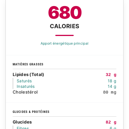
680
CALORIES
Apport énergétique principal
MATIÈRES GRASSES
Lipides (Total)
32 g
Saturés
18 g
Insaturés
14 g
Cholestérol
80 mg
GLUCIDES & PROTÉINES
Glucides
82 g
Fibres
6 g