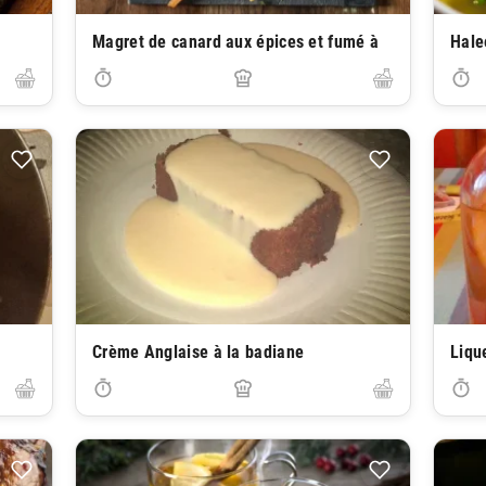
Magret de canard aux épices et fumé à
Hale
Crème Anglaise à la badiane
Liqu