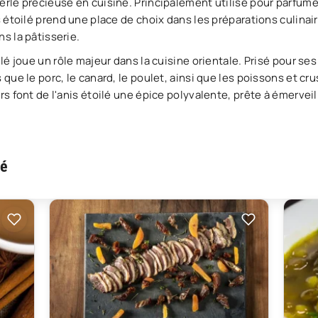
perle précieuse en cuisine. Principalement utilisé pour parfum
s étoilé prend une place de choix dans les préparations culinair
ns la pâtisserie.
ilé joue un rôle majeur dans la cuisine orientale. Prisé pour se
s que le porc, le canard, le poulet, ainsi que les poissons et c
urs font de l'anis étoilé une épice polyvalente, prête à émervei
lé