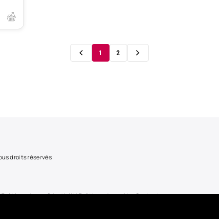
1
2
us droits réservés
U
Politique de confidentialité
Politique de cookies
Contact