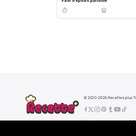
Pain d'épices parfumé
© 2020-2026 Recettes.plus To
À propos
Mentions légales
CG