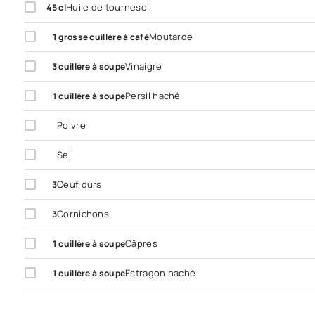
Huile de tournesol
45
cl
Moutarde
1
grosse cuillère à café
Vinaigre
3
cuillère à soupe
Persil haché
1
cuillère à soupe
Poivre
Sel
Oeuf durs
3
Cornichons
3
Câpres
1
cuillère à soupe
Estragon haché
1
cuillère à soupe