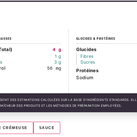
RASSES
GLUCIDES & PROTÉINES
Total)
Glucides
4 g
1 g
Fibres
és
3 g
Sucres
rol
56 mg
Protéines
Sodium
SONT DES ESTIMATIONS CALCULÉES SUR LA BASE D'INGRÉDIENTS STANDARDS. EL
FRAÎCHEUR DES PRODUITS ET LES MÉTHODES DE PRÉPARATION EMPLOYÉES.
E CRÉMEUSE
SAUCE