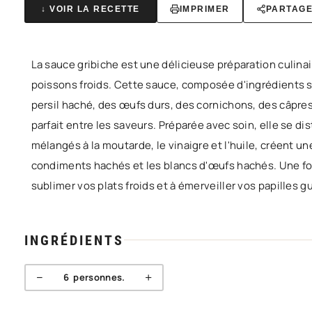
↓ VOIR LA RECETTE
IMPRIMER
PARTAG
La sauce gribiche est une délicieuse préparation culina
poissons froids. Cette sauce, composée d'ingrédients sa
persil haché, des œufs durs, des cornichons, des câpres
parfait entre les saveurs. Préparée avec soin, elle se di
mélangés à la moutarde, le vinaigre et l'huile, créent
condiments hachés et les blancs d'œufs hachés. Une fois
sublimer vos plats froids et à émerveiller vos papilles g
INGRÉDIENTS
−
+
6
personnes.