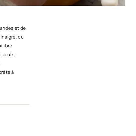
iandes et de
inaigre, du
ilibre
 d'œufs,
s
prête à