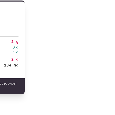
2 g
0 g
1 g
2 g
184 mg
LES PEUVENT