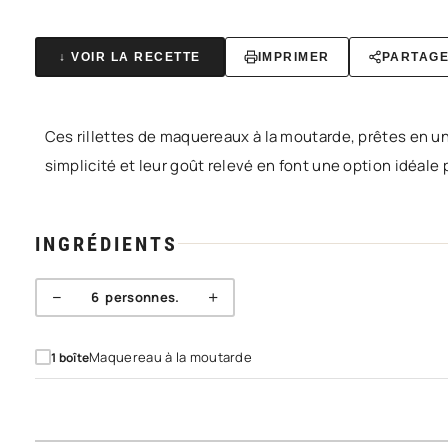
↓ VOIR LA RECETTE
IMPRIMER
PARTAG
Ces rillettes de maquereaux à la moutarde, prêtes en un 
simplicité et leur goût relevé en font une option idéale p
INGRÉDIENTS
−
+
6
personnes.
Maquereau à la moutarde
1
boîte