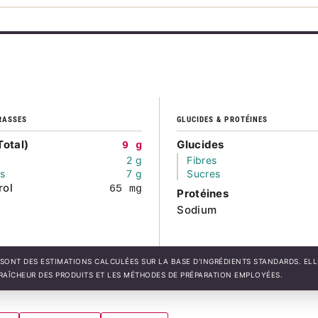
RASSES
GLUCIDES & PROTÉINES
Total)
Glucides
9 g
2 g
Fibres
és
7 g
Sucres
rol
65 mg
Protéines
Sodium
SONT DES ESTIMATIONS CALCULÉES SUR LA BASE D'INGRÉDIENTS STANDARDS. EL
FRAÎCHEUR DES PRODUITS ET LES MÉTHODES DE PRÉPARATION EMPLOYÉES.