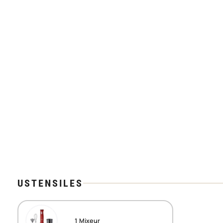
USTENSILES
1
Mixeur