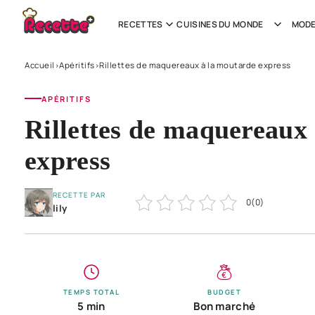
RECETTES
CUISINES DU MONDE
MODE
Accueil
Apéritifs
Rillettes de maquereaux à la moutarde express
›
›
APÉRITIFS
Rillettes de maquereaux
express
RECETTE PAR
0
(
0
)
lily
TEMPS TOTAL
BUDGET
5 min
Bon marché