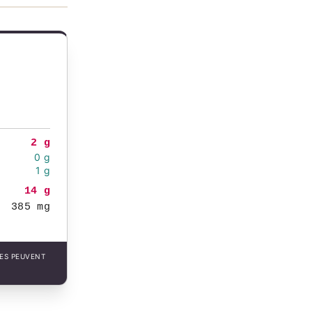
2 g
0 g
1 g
14 g
385 mg
LES PEUVENT