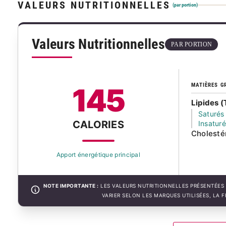
VALEURS NUTRITIONNELLES
(par portion)
Valeurs Nutritionnelles
PAR PORTION
MATIÈRES G
145
Lipides (
Saturés
CALORIES
Insatur
Cholesté
Apport énergétique principal
NOTE IMPORTANTE :
LES VALEURS NUTRITIONNELLES PRÉSENTÉES 
VARIER SELON LES MARQUES UTILISÉES, LA 