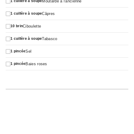
Moutarde à l'ancienne
1
cuillère à soupe
Câpres
1
cuillère à soupe
Ciboulette
10
brin
Tabasco
1
cuillère à soupe
Sel
1
pincée
Baies roses
1
pincée