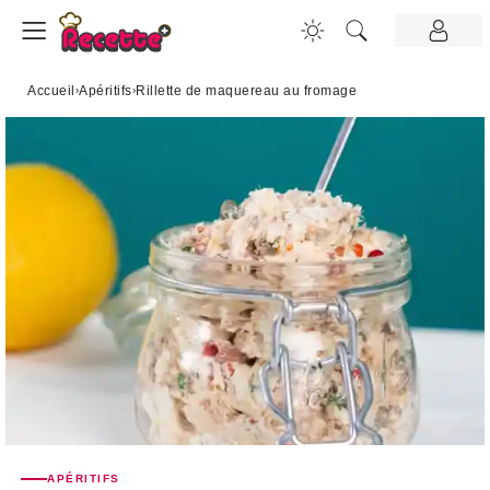
Accueil
›
Apéritifs
›
Rillette de maquereau au fromage
APÉRITIFS