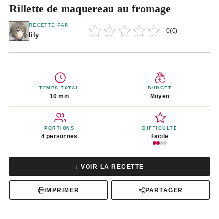
Rillette de maquereau au fromage
RECETTE PAR
0
(
0
)
lily
TEMPS TOTAL
BUDGET
10 min
Moyen
PORTIONS
DIFFICULTÉ
4 personnes
Facile
↓ VOIR LA RECETTE
IMPRIMER
PARTAGER