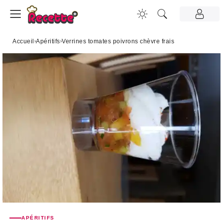
Accueil
›
Apéritifs
›
Verrines tomates poivrons chèvre frais
APÉRITIFS