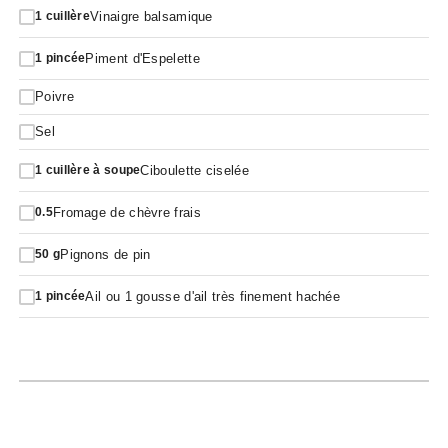
Vinaigre balsamique
1
cuillère
Piment d'Espelette
1
pincée
Poivre
Sel
Ciboulette ciselée
1
cuillère à soupe
Fromage de chèvre frais
0.5
Pignons de pin
50
g
Ail ou 1 gousse d'ail très finement hachée
1
pincée