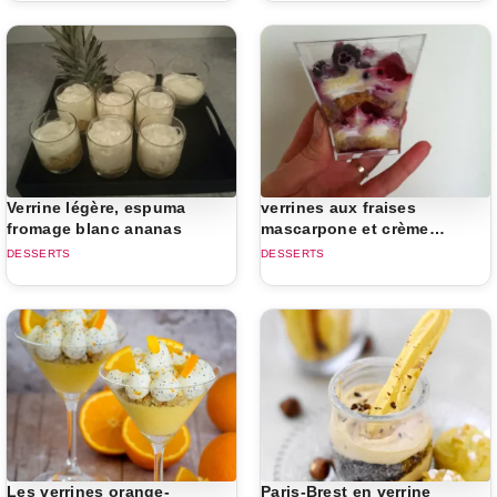
Verrine légère, espuma
verrines aux fraises
fromage blanc ananas
mascarpone et crème
anglaise
DESSERTS
DESSERTS
Les verrines orange-
Paris-Brest en verrine