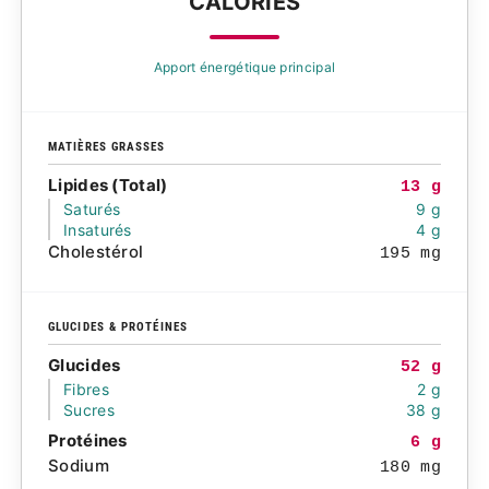
CALORIES
Apport énergétique principal
MATIÈRES GRASSES
Lipides (Total)
13 g
Saturés
9 g
Insaturés
4 g
Cholestérol
195 mg
GLUCIDES & PROTÉINES
Glucides
52 g
Fibres
2 g
Sucres
38 g
Protéines
6 g
Sodium
180 mg