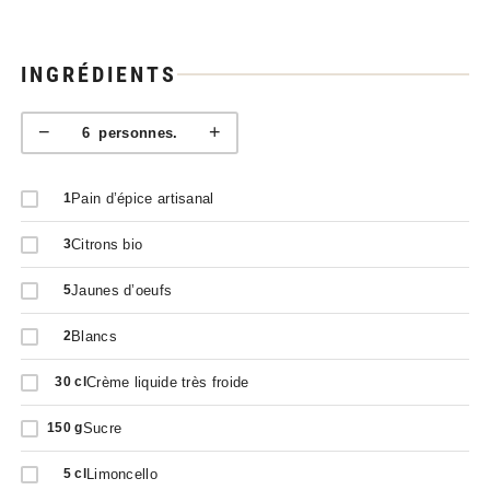
INGRÉDIENTS
−
+
6
personnes.
Pain d’épice artisanal
1
Citrons bio
3
Jaunes d’oeufs
5
Blancs
2
Crème liquide très froide
30
cl
Sucre
150
g
Limoncello
5
cl