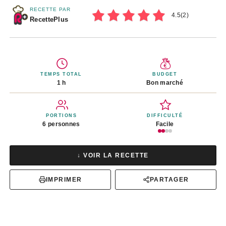
RECETTE PAR
4.5
(
2
)
RecettePlus
TEMPS TOTAL
BUDGET
1 h
Bon marché
PORTIONS
DIFFICULTÉ
6 personnes
Facile
↓ VOIR LA RECETTE
IMPRIMER
PARTAGER