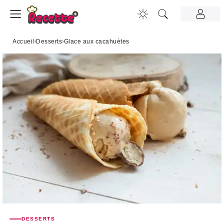
Accueil
›
Desserts
›
Glace aux cacahuètes
DESSERTS