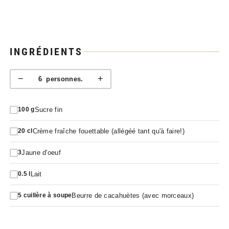
INGRÉDIENTS
−
+
6
personnes.
Sucre fin
100
g
Crème fraîche fouettable (allégéé tant qu'à faire!)
20
cl
Jaune d'oeuf
3
Lait
0.5
l
Beurre de cacahuètes (avec morceaux)
5
cuillère à soupe