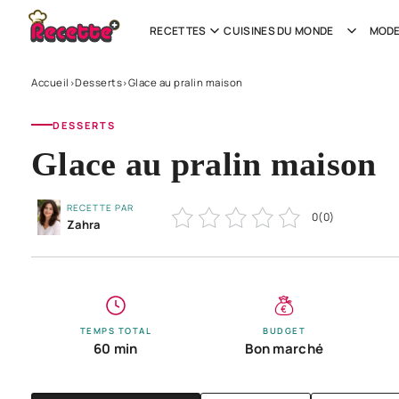
RECETTES
CUISINES DU MONDE
MODE
Accueil
Desserts
Glace au pralin maison
›
›
DESSERTS
Glace au pralin maison
RECETTE PAR
0
(
0
)
Zahra
TEMPS TOTAL
BUDGET
60 min
Bon marché