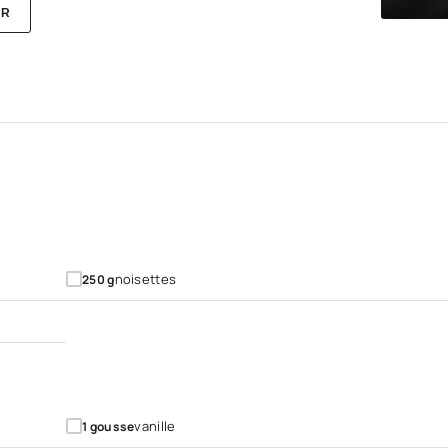
ER
noisettes
250
g
vanille
1
gousse