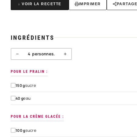
↓ VOIR LA RECETTE
IMPRIMER
PARTAG
INGRÉDIENTS
−
+
4
personnes.
POUR LE PRALIN :
sucre
150
g
eau
40
g
POUR LA CRÈME GLACÉE :
sucre
100
g