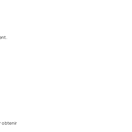
ent.
r obtenir