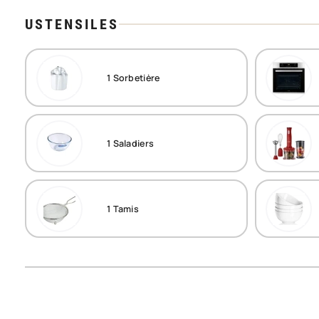
USTENSILES
1
Sorbetière
1
Saladiers
1
Tamis