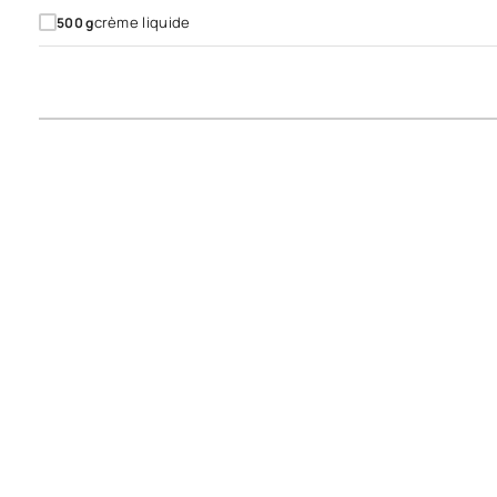
crème liquide
500
g