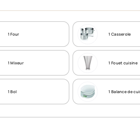
1
Four
1
Casserole
1
Mixeur
1
Fouet cuisine
1
Bol
1
Balance de cui