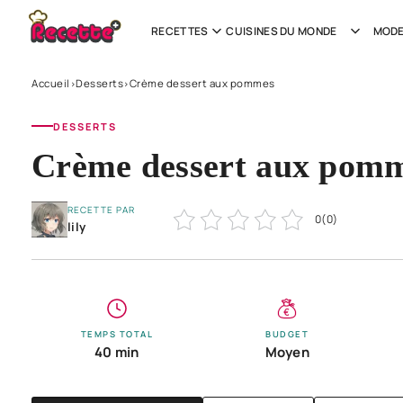
RECETTES
CUISINES DU MONDE
MODE
Accueil
Desserts
Crème dessert aux pommes
›
›
DESSERTS
Crème dessert aux pom
RECETTE PAR
0
(
0
)
lily
TEMPS TOTAL
BUDGET
40 min
Moyen