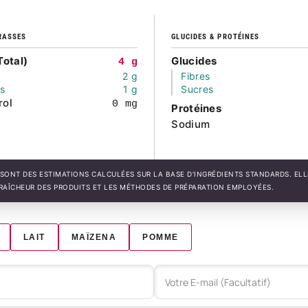
RASSES
GLUCIDES & PROTÉINES
Total)
Glucides
4 g
2 g
Fibres
és
1 g
Sucres
rol
0 mg
Protéines
Sodium
SONT DES ESTIMATIONS CALCULÉES SUR LA BASE D'INGRÉDIENTS STANDARDS. EL
FRAÎCHEUR DES PRODUITS ET LES MÉTHODES DE PRÉPARATION EMPLOYÉES.
LAIT
MAÏZENA
POMME