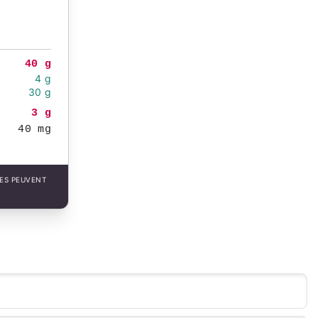
40 g
4 g
30 g
3 g
40 mg
LES PEUVENT