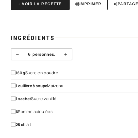
↓ VOIR LA RECETTE
IMPRIMER
PARTAG
INGRÉDIENTS
−
+
6
personnes.
Sucre en poudre
160
g
Maïzena
1
cuillère à soupe
Sucre vanillé
1
sachet
Pomme acidulées
6
Lait
25
cl