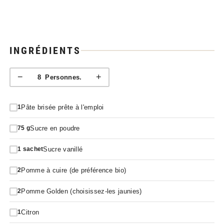
INGRÉDIENTS
−
+
8
Personnes.
Pâte brisée prête à l'emploi
1
Sucre en poudre
75
g
Sucre vanillé
1
sachet
Pomme à cuire (de préférence bio)
2
Pomme Golden (choisissez-les jaunies)
2
Citron
1