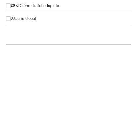
Crème fraîche liquide
20
cl
Jaune d'oeuf
3