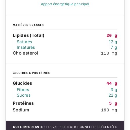
Apport énergétique principal
MATIÈRES GRASSES
Lipides (Total)
20 g
Saturés
12 g
Insaturés
7 g
Cholestérol
110 mg
GLUCIDES & PROTÉINES
Glucides
44 g
Fibres
3 g
Sucres
22 g
Protéines
5 g
Sodium
160 mg
NOTE IMPORTANTE :
LES VALEURS NUTRITIONNELLES PRÉSENTÉES