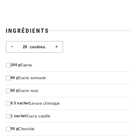
INGRÉDIENTS
−
+
20
cookies.
Farine
200
g
Sucre semoule
60
g
Sucre roux
60
g
Levure chimique
0.5
sachet
Sucre vanillé
1
sachet
Chocolat
50
g