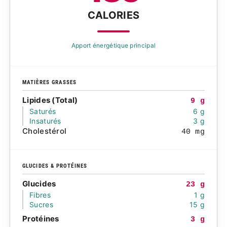
CALORIES
Apport énergétique principal
MATIÈRES GRASSES
Lipides (Total)
9 g
Saturés
6 g
Insaturés
3 g
Cholestérol
40 mg
GLUCIDES & PROTÉINES
Glucides
23 g
Fibres
1 g
Sucres
15 g
Protéines
3 g