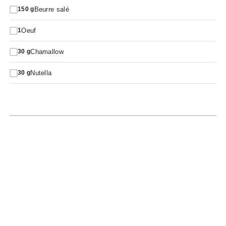
Beurre salé
150
g
Oeuf
1
Chamallow
30
g
Nutella
30
g