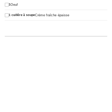
Oeuf
1
Crème fraîche épaisse
1
cuillère à soupe