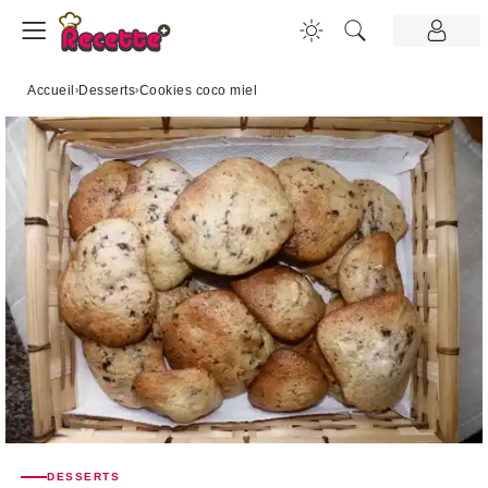
Accueil
›
Desserts
›
Cookies coco miel
DESSERTS