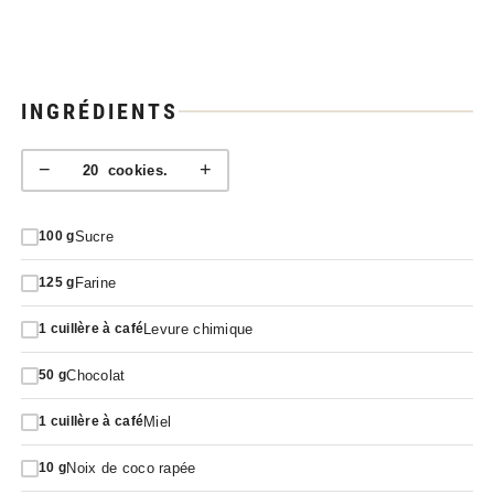
INGRÉDIENTS
−
+
20
cookies.
Sucre
100
g
Farine
125
g
Levure chimique
1
cuillère à café
Chocolat
50
g
Miel
1
cuillère à café
Noix de coco rapée
10
g