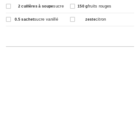
sucre
fruits rouges
2
cuillères à soupe
150
g
sucre vanillé
citron
0.5
sachet
zeste