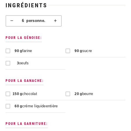
INGRÉDIENTS
−
+
6
personne.
POUR LA GÉNOISE:
farine
sucre
90
g
90
g
oeufs
3
POUR LA GANACHE:
chocolat
beurre
150
g
20
g
crème liquideentière
60
g
POUR LA GARNITURE: