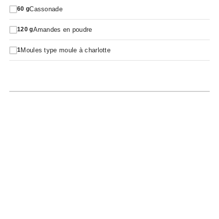
Cassonade
60
g
Amandes en poudre
120
g
Moules type moule à charlotte
1