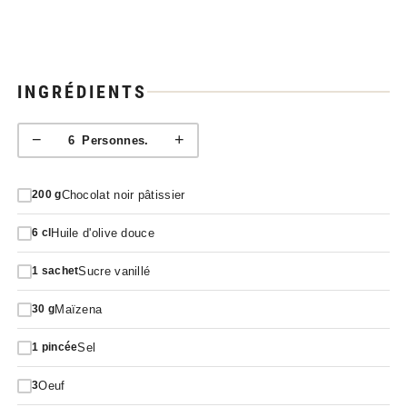
INGRÉDIENTS
−
+
6
Personnes.
Chocolat noir pâtissier
200
g
Huile d'olive douce
6
cl
Sucre vanillé
1
sachet
Maïzena
30
g
Sel
1
pincée
Oeuf
3