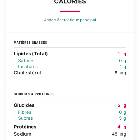
CALORIES
Apport énergétique principal
MATIÈRES GRASSES
Lipides (Total)
1 g
Saturés
0 g
Insaturés
1 g
Cholestérol
5 mg
GLUCIDES & PROTÉINES
Glucides
5 g
Fibres
0 g
Sucres
5 g
Protéines
4 g
Sodium
45 mg