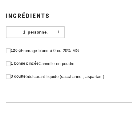
INGRÉDIENTS
−
+
1
personne.
Fromage blanc à 0 ou 20% MG
120
g
Cannelle en poudre
1
bonne pincée
édulcorant liquide (saccharine , aspartam)
3
goutte