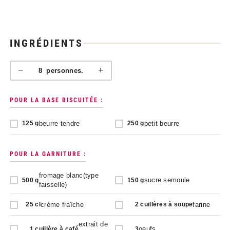
INGRÉDIENTS
−
+
8
personnes.
POUR LA BASE BISCUITÉE :
beurre tendre
petit beurre
125
g
250
g
POUR LA GARNITURE :
fromage blanc(type
sucre semoule
500
g
150
g
faisselle)
crème fraîche
farine
25
cl
2
cuillères à soupe
extrait de
oeufs
1
cuillère à café
3