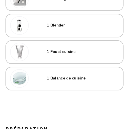
1
Blender
1
Fouet cuisine
1
Balance de cuisine