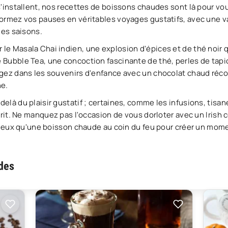
s'installent, nos recettes de boissons chaudes sont là pour vo
ormez vos pauses en véritables voyages gustatifs, avec une v
les saisons.
e Masala Chai indien, une explosion d'épices et de thé noir qu
Bubble Tea, une concoction fascinante de thé, perles de tapioc
gez dans les souvenirs d'enfance avec un chocolat chaud réco
ne.
là du plaisir gustatif ; certaines, comme les infusions, tisane
prit. Ne manquez pas l'occasion de vous dorloter avec un Irish c
 mieux qu'une boisson chaude au coin du feu pour créer un mome
des