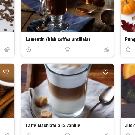
Lamentin (Irish coffea antillais)
Pump
Latte Machiato à la vanille
Jus 