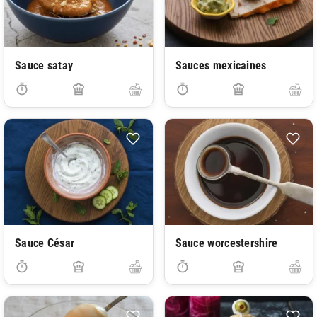
Sauce satay
Sauces mexicaines
Sauce César
Sauce worcestershire