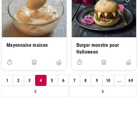
Mayonnaise maison
Burger monstre pour
Halloween
1
2
3
4
5
6
7
8
9
10
...
69