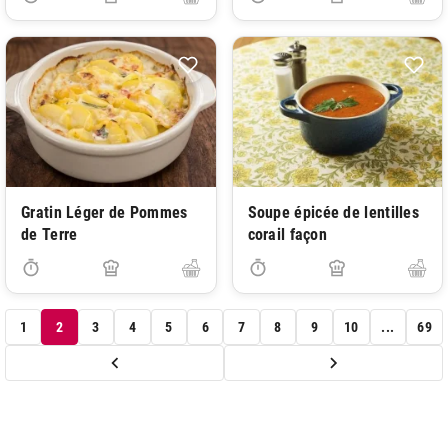
Gratin Léger de Pommes
Soupe épicée de lentilles
de Terre
corail façon
1
2
3
4
5
6
7
8
9
10
...
69