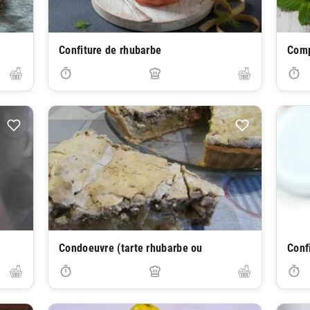
Confiture de rhubarbe
Comp
Condoeuvre (tarte rhubarbe ou
Conf