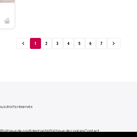
1
2
3
4
5
6
7
us droits réservés
U
Politique de confidentialité
Politique de cookies
Contact