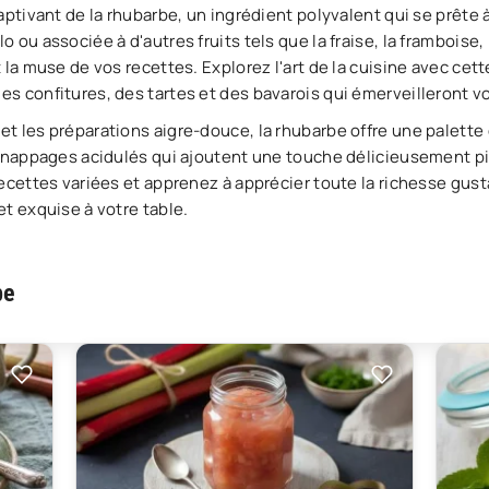
aptivant de la rhubarbe, un ingrédient polyvalent qui se prête
ou associée à d'autres fruits tels que la fraise, la framboise, l
 la muse de vos recettes. Explorez l'art de la cuisine avec cet
s confitures, des tartes et des bavarois qui émerveilleront vo
 les préparations aigre-douce, la rhubarbe offre une palette d
t nappages acidulés qui ajoutent une touche délicieusement p
ecettes variées et apprenez à apprécier toute la richesse gust
t exquise à votre table.
be