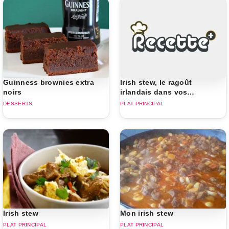
Guinness brownies extra
Irish stew, le ragoût
noirs
irlandais dans vos
assiettes
DESSERTS
PLAT PRINCIPAL
Irish stew
Mon irish stew
PLAT PRINCIPAL
PLAT PRINCIPAL