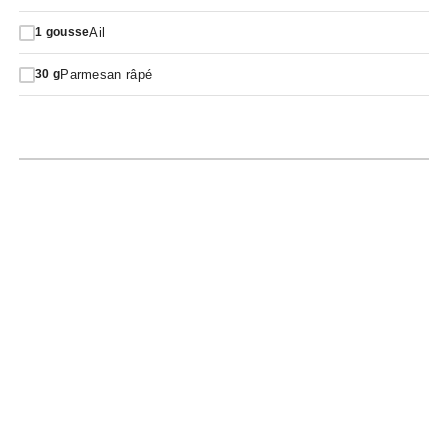
Ail
1
gousse
Parmesan râpé
30
g