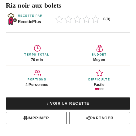
Riz noir aux bolets
RECETTE PAR
0
(
0
)
RecettePlus
TEMPS TOTAL
BUDGET
70 min
Moyen
PORTIONS
DIFFICULTÉ
4 Personnes
Facile
↓ VOIR LA RECETTE
IMPRIMER
PARTAGER