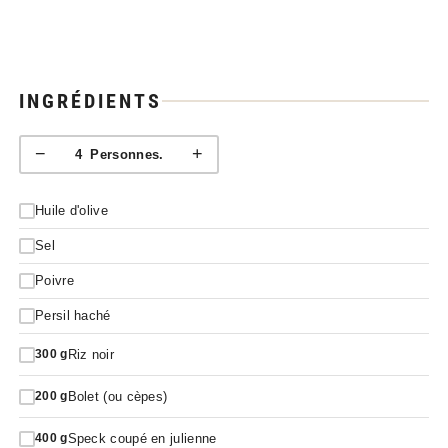
INGRÉDIENTS
−
+
4
Personnes.
Huile d'olive
Sel
Poivre
Persil haché
Riz noir
300
g
Bolet (ou cèpes)
200
g
Speck coupé en julienne
400
g