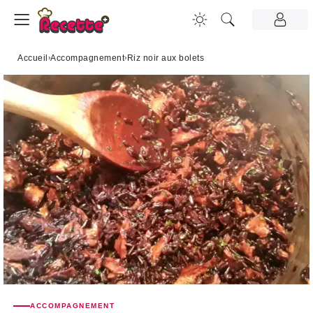
Accueil
›
Accompagnement
›
Riz noir aux bolets
ACCOMPAGNEMENT